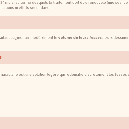
 à 24 mois, au terme desquels le traitement doit être renouvelé (une séance 
ications ni effets secondaires.
aitant augmenter modérément le
volume de leurs fesses
, les redessiner
s
l macrolane est une solution légère qui redensifie discrètement les fesses 