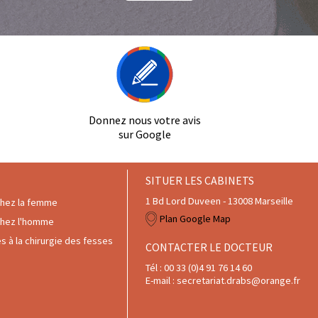
Donnez nous votre avis
sur Google
SITUER LES CABINETS
1 Bd Lord Duveen - 13008 Marseille
chez la femme
Plan Google Map
chez l'homme
 à la chirurgie des fesses
CONTACTER LE DOCTEUR
Tél : 00 33 (0)4 91 76 14 60
E-mail : secretariat.drabs@orange.fr