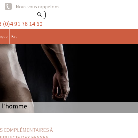
Nous vous rappelons
3 (0)4 91 76 14 60
nique
Faq
ez l’homme
S COMPLÉMENTAIRES À
HIRURGIE DES FESSES