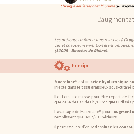
Chirurgie des fesses chez l'homme
Augment
L’augmentat
Les présentes informations relatives à
l’aug
cas et chaque intervention étant uniques, e
(13008 - Bouches du Rhône)
.
Principe
Macrolane®
est un
acide hyaluronique h
injecté dans le tissu graisseux sous-cutané p
Il est ensuite massé pour être réparti de f
que celle des acides hyaluroniques utilisés p
L’avantage de Macrolane® pour l’
augmentat
remplissent que les 2/3 supérieurs.
Il permet aussi d’en
redessiner les contou