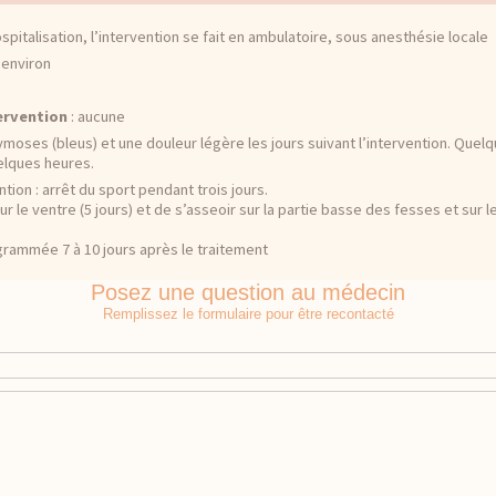
spitalisation, l’intervention se fait en ambulatoire, sous anesthésie locale
 environ
ervention
: aucune
moses (bleus) et une douleur légère les jours suivant l’intervention. Quel
elques heures.
tion : arrêt du sport pendant trois jours.
ur le ventre (5 jours) et de s’asseoir sur la partie basse des fesses et sur
grammée 7 à 10 jours après le traitement
Posez une question au médecin
Remplissez le formulaire pour être recontacté