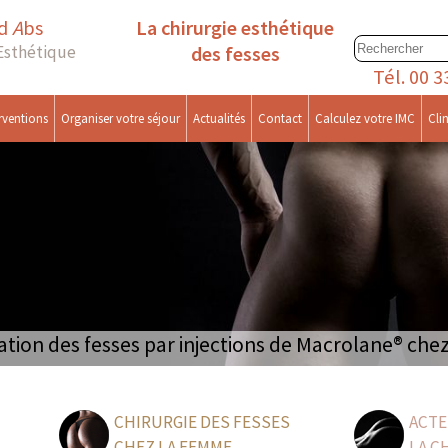
rd
A
bs
La chirurgie esthétique
 Esthétique
des fesses
Tél.
00 3
rventions
Organiser votre séjour
Actualités
Contact
Calculez votre IMC
Cli
ion des fesses par injections de Macrolane® ch
CHIRURGIE DES FESSES
ACTE
CHEZ LA FEMME
LA C