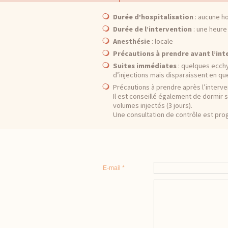
Durée d’hospitalisation
: aucune ho
Durée de l’intervention
: une heure
Anesthésie
: locale
Précautions à prendre avant l’int
Suites immédiates
: quelques ecchy
d’injections mais disparaissent en qu
Précautions à prendre après l’interven
Il est conseillé également de dormir s
volumes injectés (3 jours).
Une consultation de contrôle est pro
E-mail *