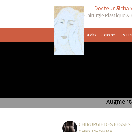
Docteur
R
icha
Chirurgie Plastique &
Dr Abs
Le cabinet
Les inte
Augmentat
CHIRURGIE DES FESSES
CHEZ L'HOMME