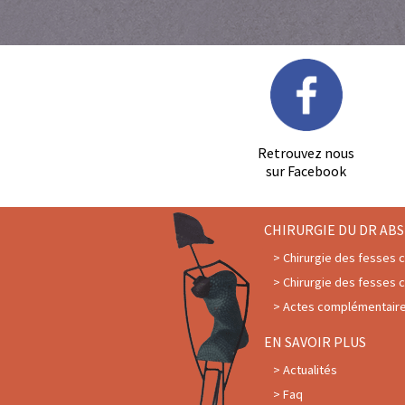
Retrouvez nous
sur Facebook
CHIRURGIE DU DR ABS
Chirurgie des fesses 
Chirurgie des fesses 
Actes complémentaires
EN SAVOIR PLUS
Actualités
Faq