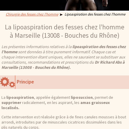
Chirurgie des fesses chez l'homme
Lipoaspiration des fesses chez l'homme
La lipoaspiration des fesses chez l’homme
à Marseille (13008 - Bouches du Rhône)
Les présentes informations relatives à la
lipoaspiration des fesses chez
l’homme
sont données à titre purement informatif. Chaque cas et
chaque intervention étant uniques, elles ne sauraient se substituer aux
consultations, recommandations et prescriptions du
Dr Richard Abs à
Marseille (13008 - Bouches du Rhône).
Principe
La
lipoaspiration
, appelée également
liposuccion
, permet de
supprimer
radicalement, en les aspirant, les
amas graisseux
localisés.
Cette intervention est réalisée grâce à de fines canules mousses à bout
arrondi, introduites par de minuscules cicatrices dissimulées dans les
plis naturels du corps.