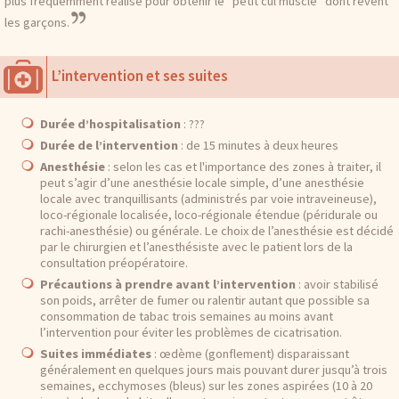
plus fréquemment réalisé pour obtenir le "petit cul musclé" dont rêvent
les garçons.
L’intervention et ses suites
Durée d’hospitalisation
: ???
Durée de l’intervention
: de 15 minutes à deux heures
Anesthésie
: selon les cas et l'importance des zones à traiter, il
peut s’agir d’une anesthésie locale simple, d’une anesthésie
locale avec tranquillisants (administrés par voie intraveineuse),
loco-régionale localisée, loco-régionale étendue (péridurale ou
rachi-anesthésie) ou générale. Le choix de l’anesthésie est décidé
par le chirurgien et l’anesthésiste avec le patient lors de la
consultation préopératoire.
Précautions à prendre avant l’intervention
: avoir stabilisé
son poids, arrêter de fumer ou ralentir autant que possible sa
consommation de tabac trois semaines au moins avant
l’intervention pour éviter les problèmes de cicatrisation.
Suites immédiates
: œdème (gonflement) disparaissant
généralement en quelques jours mais pouvant durer jusqu’à trois
semaines, ecchymoses (bleus) sur les zones aspirées (10 à 20