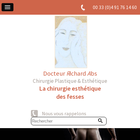
00 33 (0)4 91 76 14 60
Docteur
R
ichard
A
bs
Chirurgie Plastique & Esthétique
La chirurgie esthétique
des fesses
Nous vous rappelons