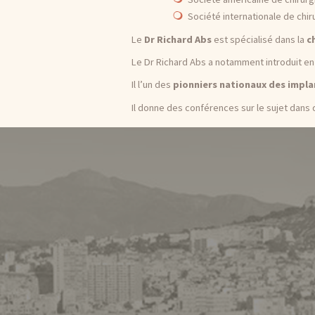
Société internationale de chir
Le
Dr Richard Abs
est spécialisé dans la
ch
Le Dr Richard Abs a notamment introduit en
Il l’un des
pionniers nationaux des impla
Il donne des conférences sur le sujet dans