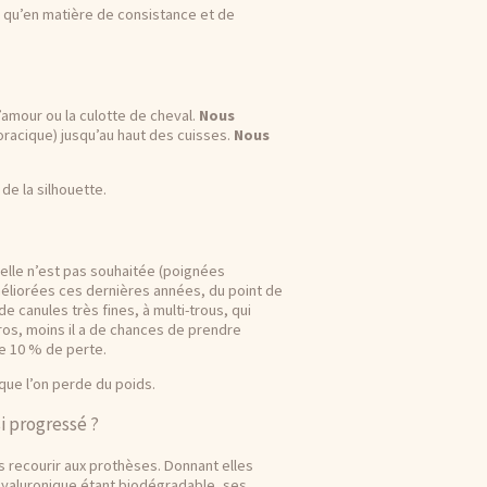
e qu’en matière de consistance et de
’amour ou la culotte de cheval.
Nous
i thoracique) jusqu’au haut des cuisses.
Nous
de la silhouette.
ù elle n’est pas souhaitée (poignées
éliorées ces dernières années, du point de
e canules très fines, à multi-trous, qui
ros, moins il a de chances de prendre
de 10 % de perte.
 que l’on perde du poids.
i progressé ?
ecourir aux prothèses. Donnant elles
 hyaluronique étant biodégradable, ses