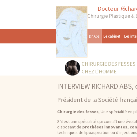
Docteur
R
icha
Chirurgie Plastique &
Dr Abs
Le cabinet
Les inte
CHIRURGIE DES FESSES
CHEZ L'HOMME
INTERVIEW RICHARD ABS, ch
Président de la Société frança
Chirurgie des fesses
, Une spécialité en p
S’il est une spécialité qui connaît une évol
disposant de
prothèses innovantes, con
techniques de lipoaspiration ou d’injections