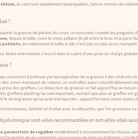
othèses
, ils sont tout simplement remarquables, tant en termes de volum
lué ?
’aspirer la graisse de parties du corps circonscrites comme les poignées d
zone
, depuis la taille, voire le creux axillaire (le pli entre le bras et la paro
s patients
, en redessinant la taille si elle n’est pas ou plus assez marquée.
es. Notre intervention s’inscrit dans le cadre d’une prise en charge globale 
isse ?
 qui consistent à prélever par lipoaspiration de la graisse à des endroits o
ns des zones manquant de volume, se sont elles aussi considérablement am
 prise des greffons. La réinjection de graisse se fait aujourd’hui au moyen d
its greffons plutôt qu’un seul important, sachant que plus un greffon est g
30 % de la graisse qui lui avait été injectée ; aujourd’hui nous avons moins 
est harmonieux, définitif et évolue avec la silhouette, que l’on grossisse ou
e hyaluronique sont-elles recommandées et ont-elles elles auss
que permettent de regalber
modérément à moyennement les fesses sans r
ent l’avantage de ne comporter aucun risque de rejet ou d’allergie. L’acide