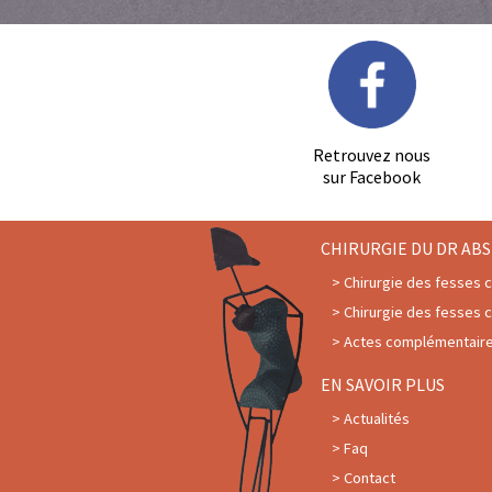
Retrouvez nous
sur Facebook
CHIRURGIE DU DR ABS
Chirurgie des fesses 
Chirurgie des fesses 
Actes complémentaires
EN SAVOIR PLUS
Actualités
Faq
Contact