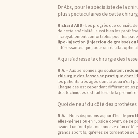
Dr Abs, pour le spécialiste de la chi
plus spectaculaires de cette chirurg
Richard ABS
- Les progrès que connaît, de
de cette spécialité : aussi bien les prothè
incroyablement confortables pour les patie
lipo-injection (injection de graisse)
ou
intéressantes que, pour un résultat optim
A qui s’adresse la chirurgie des fesse
R.A.
– Aux personnes qui souhaitent
redonn
chirurgie des fesses se pratique chez 
les patients très âgés dont la peau n’est pl
Chaque cas est cependant différent et les 
des techniques est fait lors de la première c
Quoi de neuf du côté des prothèses 
R.A.
– Nous disposons aujourd’hui de
prot
elles-mêmes ou en “upside down“, de se po
avaient un fond plat ou concave d’un côté e
grands sportifs, qu’elles se tordent ou se l