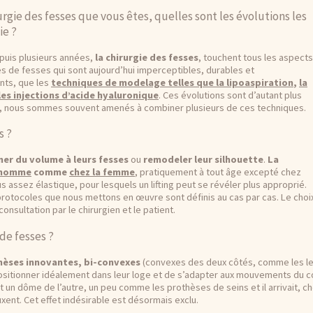
rurgie des fesses que vous êtes, quelles sont les évolutions les
ie ?
puis plusieurs années,
la chirurgie des fesses
, touchent tous les aspects
ses de fesses qui sont aujourd’hui imperceptibles, durables et
nts, que les
techniques de modelage telles que la lipoaspiration
,
la
les injections d’acide hyaluronique
. Ces évolutions sont d’autant plus
al, nous sommes souvent amenés à combiner plusieurs de ces techniques.
s ?
er du volume à leurs fesses
ou
remodeler leur silhouette
.
La
l’homme
comme
chez la femme
, pratiquement à tout âge excepté chez
us assez élastique, pour lesquels un lifting peut se révéler plus approprié.
protocoles que nous mettons en œuvre sont définis au cas par cas. Le choi
onsultation par le chirurgien et le patient.
de fesses ?
hèses innovantes, bi-convexes
(convexes des deux côtés, comme les lent
sitionner idéalement dans leur loge et de s’adapter aux mouvements du c
t un dôme de l’autre, un peu comme les prothèses de seins et il arrivait, 
uxent. Cet effet indésirable est désormais exclu.