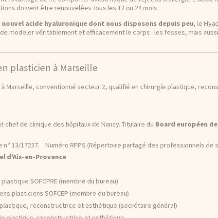
ctions doivent être renouvelées tous les 12 ou 24 mois.
u
nouvel acide hyaluronique dont nous disposons depuis peu
, le Hya
e modeler véritablement et efficacement le corps : les fesses, mais aussi 
en plasticien à Marseille
à Marseille, conventionné secteur 2, qualifié en chirurgie plastique, recons
t-chef de clinique des hôpitaux de Nancy. Titulaire du
Board européen de 
 le n° 13/17237. Numéro RPPS (Répertoire partagé des professionnels de 
el d'Aix-en-Provence
 :
ie plastique SOFCPRE (membre du bureau)
giens plasticiens SOFCEP (membre du bureau)
 plastique, reconstructrice et esthétique (secrétaire général)
ie plastique, reconstructrice et esthétique