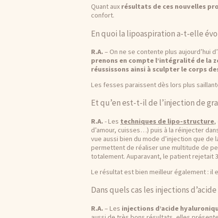
Quant aux
résultats de ces nouvelles pr
confort.
En quoi la lipoaspiration a-t-elle évo
R.A.
– On ne se contente plus aujourd’hui d
prenons en compte l’intégralité de la 
réussissons ainsi à sculpter le corps de
Les fesses paraissent dès lors plus saillant
Et qu’en est-t-il de l’injection de gra
R.A.
- Les
techniques de lipo-structure
,
d’amour, cuisses…) puis à la réinjecter da
vue aussi bien du mode d’injection que de la
permettent de réaliser une multitude de pet
totalement. Auparavant, le patient rejetait 
Le résultat est bien meilleur également : il 
Dans quels cas les injections d’acid
R.A.
– Les
injections d’acide hyaluroni
aussi de très bons résultats, elles présent