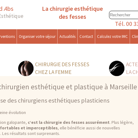
rd
A
bs
La chirurgie esthétique
 Esthétique
des fesses
Tél.
00 3
rventions
Organiser votre séjour
Actualités
Contact
Calculez votre IMC
Cli
CHIRURGIE DES FESSES
ACTE
CHEZ LA FEMME
LA C
irurgien esthétique et plastique à Marseille
ise des chirurgiens esthétiques plasticiens
leine évolution
ution galopante,
c’est la chirurgie des fesses assurément
. Plus légère,
fortables et imperceptibles
, elle bénéficie aussi de nouvelles
. Les résultats sont surprenants.