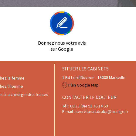
Donnez nous votre avis
sur Google
SITUER LES CABINETS
1 Bd Lord Duveen - 13008 Marseille
chez la femme
Plan Google Map
chez l'homme
 à la chirurgie des fesses
CONTACTER LE DOCTEUR
Tél : 00 33 (0)4 91 76 14 60
E-mail : secretariat.drabs@orange.fr