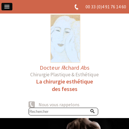
00 33 (0)4 91 76 14 60
Docteur
R
ichard
A
bs
Chirurgie Plastique & Esthétique
La chirurgie esthétique
des fesses
Nous vous rappelons