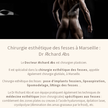
Chirurgie esthétique des fesses à Marseille :
Dr
R
ichard
A
bs
Le
Docteur
R
ichard
A
bs
est chirurgien plasticien.
Il est spécialisé dans la
chirurgie esthétique des fesses
, appelée
également chirurgie glutéale, à Marseille.
Chirurgie esthétique des fesses :
pose d’implants fessiers, lipoaspiration,
lipomodelage, liftings des fesses
…
Le Dr Richard Abs et son équipe pratiquent également les techniques de
médecine esthétique
(non chirurgicales)
spécifiques aux fesses
:
comblement des zones plates ou creuses à l’acide hyaluronique, épilation laser,
cryolipolyse (élimination des amas graisseux par le froid), etc.